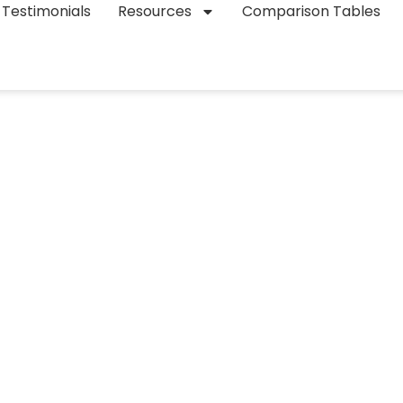
Testimonials
Resources
Comparison Tables