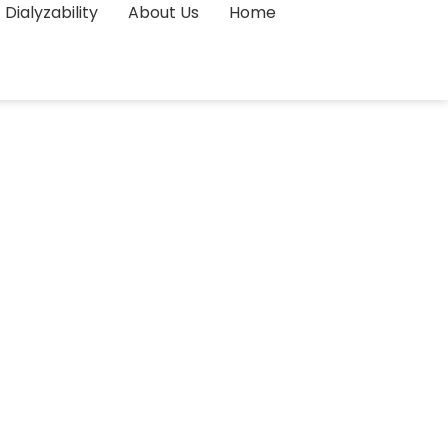
Dialyzability
About Us
Home